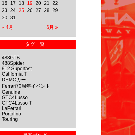
16
17
18
19
20
21
22
23
24
25
26
27
28
29
30
31
« 4月
6月 »
タグ一覧
488GTB
488Spider
812 Superfast
California T
DEMOカー
Ferrari70周年イベント
Genuine
GTC4Lusso
GTC4Lusso T
LaFerrari
Portofino
Touring