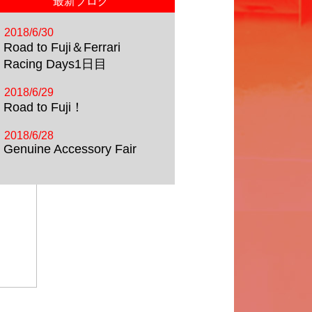
最新ブログ
2018/6/30
Road to Fuji＆Ferrari
Racing Days1日目
2018/6/29
Road to Fuji！
2018/6/28
Genuine Accessory Fair