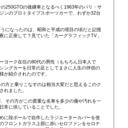
の250GTOの後継車となるべく1963年のパリ・サ
ジンのプロトタイプスポーツカーで、わずか32台
うになったのは、昭和と平成の境目の頃だと記憶
夜に正座して？見ていた「カーグラフィックTV」
ーヨーク在住の80代の男性（もちろん日本人で
シングカーを日常の足としてまさに人生の伴侶の
様が紹介されたのです。
の方と乗りこなすのは相当大変だと思えるこのク
されました。
、その方がこの貴重な名車を多少の傷や汚れを一
日常に供していることでした。
めに段ボールで自作したラジエーターカバーを使
のフロントガラス上部に赤いセロファンをセロテ